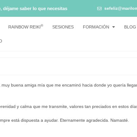
, déjame saber lo que necesitas
sefeliz@marilo
®
RAINBOW REIKI
SESIONES
FORMACIÓN
BLOG
O
na muy buena amiga mía que me encaminó hacia donde yo quería llegar
serenidad y calma que me transmite, valores tan preciados en estos día
iempre está dispuesta a ayudar. Eternamente agradecida. Namasté.